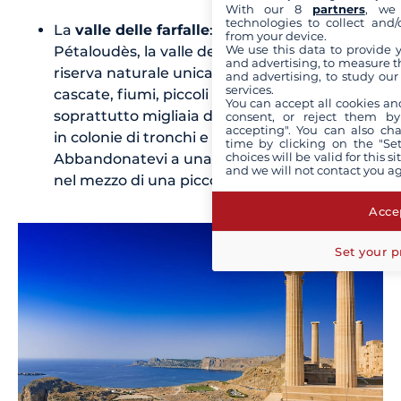
With our 8
partners
, we 
technologies to collect and/
La
valle delle farfalle
: situata a
from your device.
We use this data to provide 
Pétaloudès, la valle delle farfalle è una
and advertising, to measure t
riserva naturale unica dove troverete
and advertising, to study ou
services.
cascate, fiumi, piccoli ponti ma
You can accept all cookies an
soprattutto migliaia di farfalle che vivono
consent, or reject them by
accepting". You can also ch
in colonie di tronchi e foglie.
time by clicking on the "Set
choices will be valid for this 
Abbandonatevi a una pausa rinfrescante
and we will not contact you a
nel mezzo di una piccola oasi di pace.
Accep
Set your p