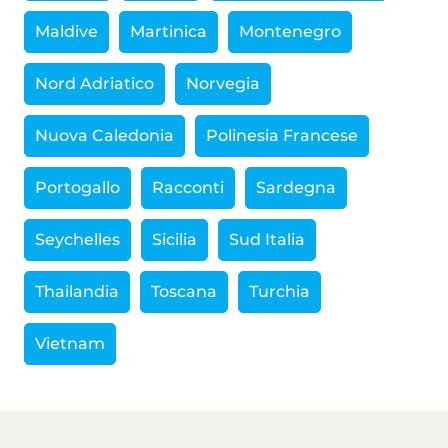
Maldive
Martinica
Montenegro
Nord Adriatico
Norvegia
Nuova Caledonia
Polinesia Francese
Portogallo
Racconti
Sardegna
Seychelles
Sicilia
Sud Italia
Thailandia
Toscana
Turchia
Vietnam