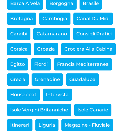
Barca A Vela
Borgogna
Brasile
Bretagna
Cambogia
Canal Du Midi
Caraibi
Catamarano
Consigli Pratici
Corsica
Croazia
Crociera Alla Cabina
Egitto
Fiordi
Francia Mediterranea
Grecia
Grenadine
Guadalupa
Houseboat
Intervista
Isole Vergini Britanniche
Isole Canarie
Itinerari
Liguria
Magazine - Fluviale