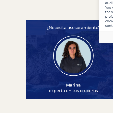
audi
You 
them
pref
choi
cont
¿Necesita asesoramiento?
Marina
experta en tus cruceros