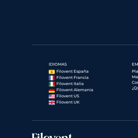
IDIOMAS
EM
Filovent España
Pla
Ma
Filovent Francia
Co
Filovent Italia
¿Q
Filovent Alemania
Filovent US
Filovent UK