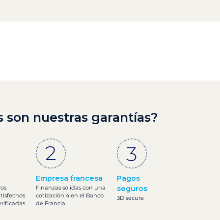
s son nuestras garantías?
Empresa francesa
Pagos
ros
Finanzas sólidas con una
seguros
atisfechos
cotización 4 en el Banco
3D secure
rificadas
de Francia