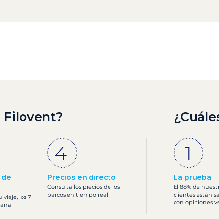
 Filovent?
¿Cuále
 de
Precios en directo
La prueba
Consulta los precios de los
El 88% de nuest
barcos en tiempo real
clientes están s
viaje, los 7
con opiniones ve
mana