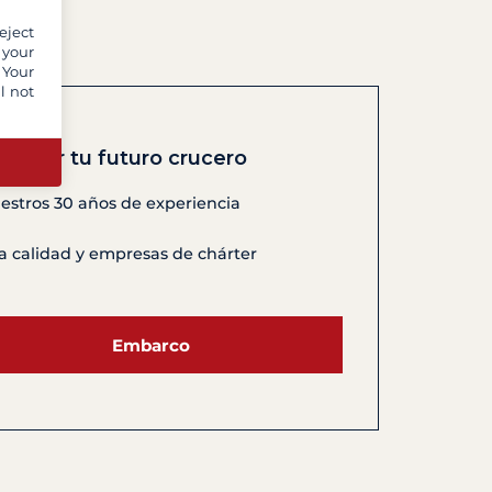
eject
 your
 Your
l not
ontrar tu futuro crucero
estros 30 años de experiencia
a calidad y empresas de chárter
Embarco