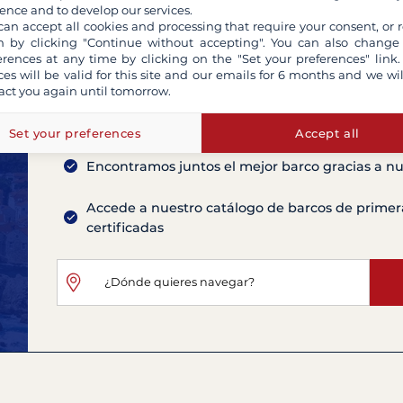
ence and to develop our services.
can accept all cookies and processing that require your consent, or r
 by clicking "Continue without accepting". You can also change
erences at any time by clicking on the "Set your preferences" link.
ces will be valid for this site and our emails for 6 months and we wil
act you again until tomorrow.
Contacta con nuestros asesores para enc
Set your preferences
Accept all
Encontramos juntos el mejor barco gracias a nu
Accede a nuestro catálogo de barcos de primer
certificadas