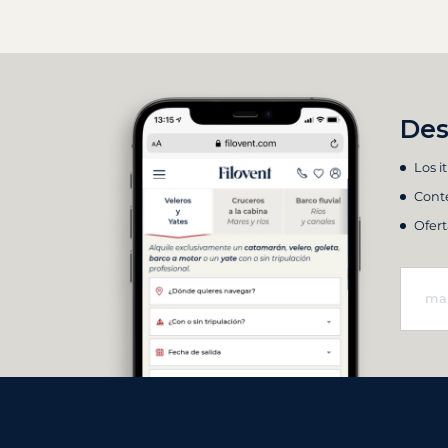
Des
Los i
Conte
Ofert