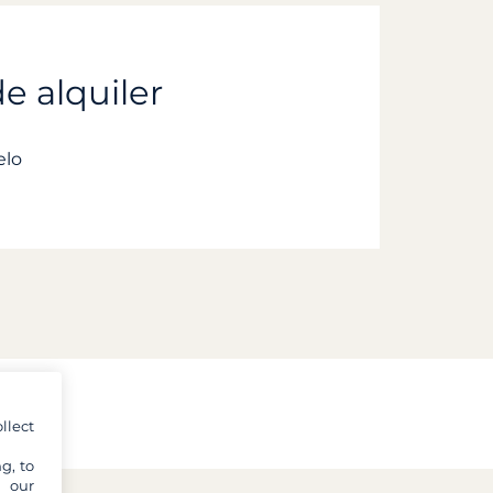
e alquiler
elo
llect
g, to
y our