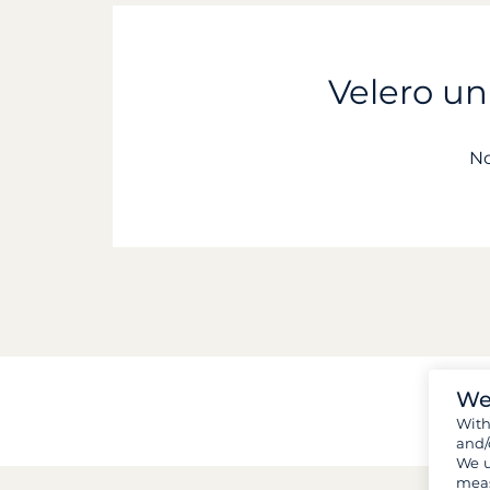
Velero un
No
We
Wit
and/
We u
meas