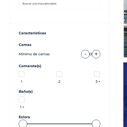
Características
Camas
-
+
Mínimo de camas
0
Camarote(s)
1
2
3 +
Baño(s)
1 +
Eslora