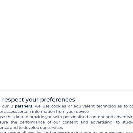
 respect your preferences
h our 8
partners
, we use cookies or equivalent technologies to co
or access certain information from your device.
se this data to provide you with personalised content and advertisin
ure the performance of our content and advertising, to stud
ence and to develop our services.
can accept all cookies and processing that require your consent, or r