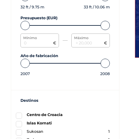
32
ft /
9.75
m
33
ft /
10.06
m
Presupuesto (EUR)
Mínimo
Máximo
€
€
Año de fabricación
2007
2008
Destinos
Centro de Croacia
Islas Kornati
Sukosan
1