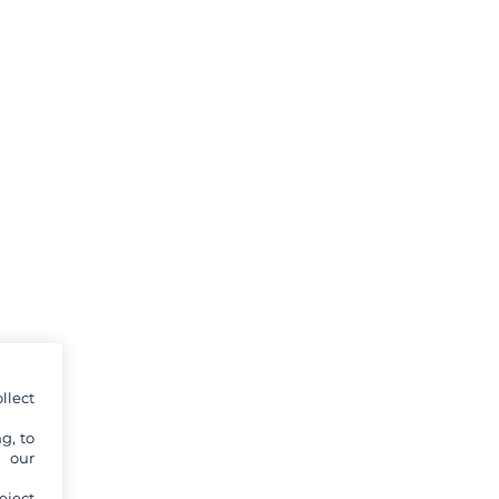
llect
g, to
y our
eject