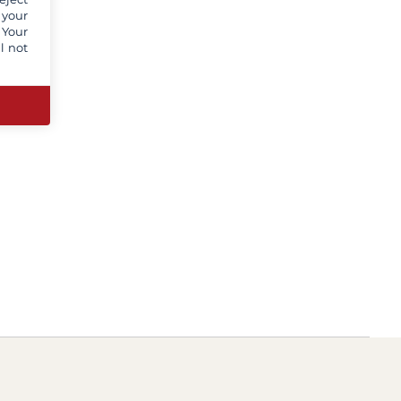
 your
 Your
l not