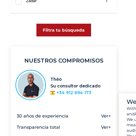
Zadar
1
Filtra tu búsqueda
NUESTROS COMPROMISOS
Théo
Su consultor dedicado
+34 912 694 173
We
Wit
and/
30 años de experiencia
Ver+
We u
meas
Transparencia total
Ver+
audi
You 