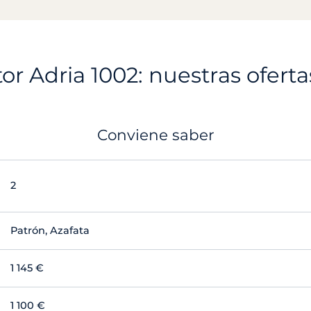
r Adria 1002: nuestras oferta
Conviene saber
2
Patrón, Azafata
1 145 €
1 100 €