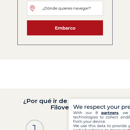
Embarco
¿Por qué ir de crucero con
We respect your pr
Filovent?
With our 8
partners
, we 
technologies to collect and/
from your device.
We use this data to provide 