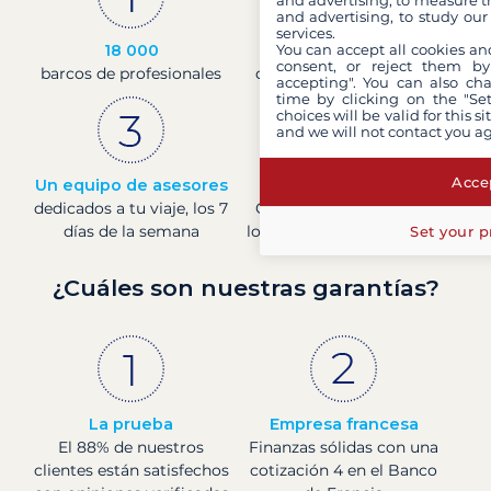
and advertising, to measure t
and advertising, to study ou
services.
18 000
30 años
You can accept all cookies an
consent, or reject them by
barcos de profesionales
de experiencia y pasión
accepting". You can also ch
time by clicking on the "Set
choices will be valid for this 
and we will not contact you a
Accep
Un equipo de asesores
Precios en directo
dedicados a tu viaje, los 7
Consulta los precios de
días de la semana
los barcos en tiempo real
Set your p
¿Cuáles son nuestras garantías?
La prueba
Empresa francesa
El 88% de nuestros
Finanzas sólidas con una
clientes están satisfechos
cotización 4 en el Banco