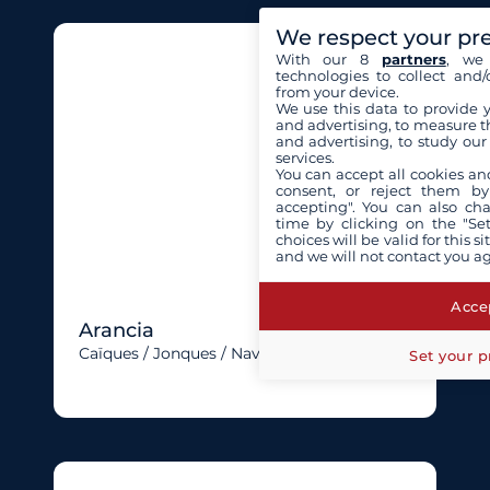
We respect your pr
With our 8
partners
, we 
technologies to collect and/
from your device.
We use this data to provide 
and advertising, to measure t
and advertising, to study ou
services.
You can accept all cookies an
consent, or reject them by
accepting". You can also ch
time by clicking on the "Set
choices will be valid for this 
and we will not contact you a
Accep
Arancia
Caïques / Jonques / Navires Uniques
Set your p