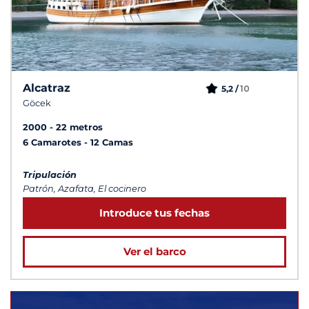
Alcatraz
10
5,2 /
Göcek
2000
22 metros
6 Camarotes
12 Camas
Tripulación
Patrón, Azafata, El cocinero
Introduce tus fechas
Ver el barco