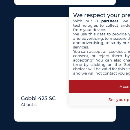
We respect your pr
With our 8
partners
, we 
technologies to collect and/
from your device.
We use this data to provide 
and advertising, to measure t
and advertising, to study ou
services.
You can accept all cookies an
consent, or reject them by
accepting". You can also ch
time by clicking on the "Set
choices will be valid for this 
and we will not contact you a
Accep
Gobbi 425 SC
Set your p
Atlantis