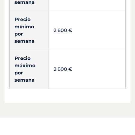
semana
Precio
mínimo
2 800 €
por
semana
Precio
máximo
2 800 €
por
semana