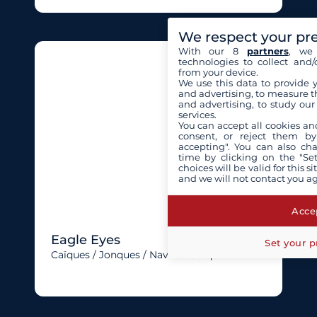
We respect your pr
With our 8
partners
, we 
technologies to collect and/
from your device.
We use this data to provide 
and advertising, to measure t
and advertising, to study ou
services.
You can accept all cookies an
consent, or reject them by
accepting". You can also ch
time by clicking on the "Set
choices will be valid for this 
and we will not contact you a
Accep
Eagle Eyes
Set your p
Caïques / Jonques / Navires Uniques