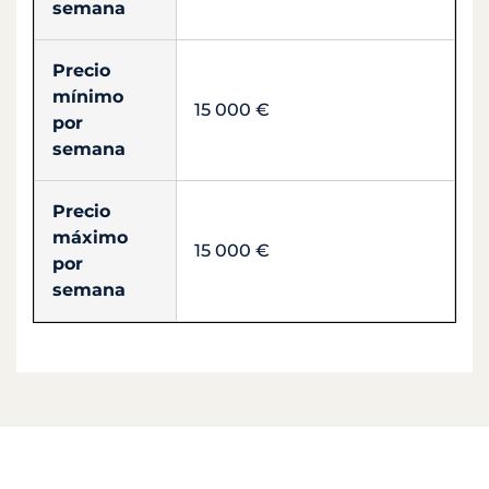
semana
Precio
mínimo
15 000 €
por
semana
Precio
máximo
15 000 €
por
semana