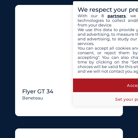
We respect your pr
With our 8
partners
, we 
technologies to collect and/
from your device.
We use this data to provide 
and advertising, to measure t
and advertising, to study ou
services.
You can accept all cookies an
consent, or reject them by
accepting". You can also ch
time by clicking on the "Set
choices will be valid for this 
and we will not contact you a
Accep
Flyer GT 34
Beneteau
Set your p