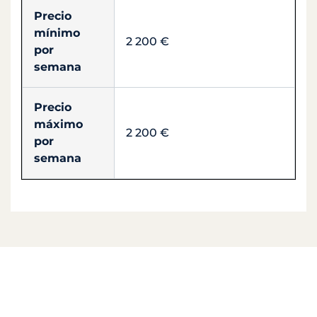
Precio
mínimo
2 200 €
por
semana
Precio
máximo
2 200 €
por
semana