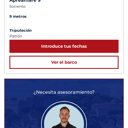
Apreamare 9
Sorrento
9 metros
Tripulación
Patrón
Introduce tus fechas
Ver el barco
¿Necesita asesoramiento?