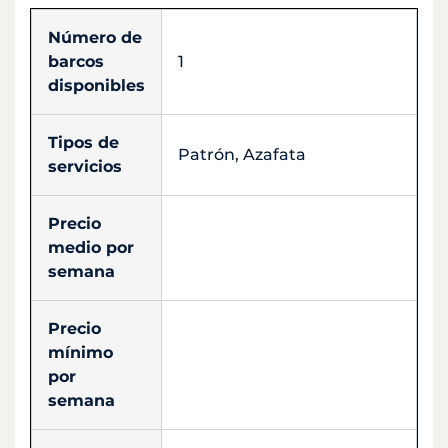
Número de
barcos
1
disponibles
Tipos de
Patrón, Azafata
servicios
Precio
medio por
semana
Precio
mínimo
por
semana