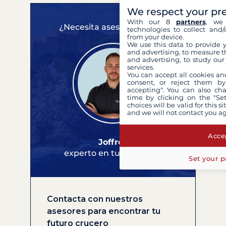
We respect your pr
With our 8
partners
, we 
¿Necesita asesoramiento?
technologies to collect and/
from your device.
We use this data to provide 
and advertising, to measure t
and advertising, to study ou
services.
You can accept all cookies an
consent, or reject them by
accepting". You can also ch
time by clicking on the "Set
choices will be valid for this 
and we will not contact you a
Accep
Joffrey
experto en tus cruceros
Set your p
Contacta con nuestros
asesores para encontrar tu
futuro crucero