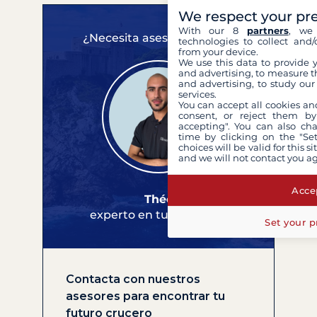
We respect your pr
With our 8
partners
, we 
¿Necesita asesoramiento?
technologies to collect and/
from your device.
We use this data to provide 
and advertising, to measure t
and advertising, to study ou
services.
You can accept all cookies an
consent, or reject them by
accepting". You can also ch
time by clicking on the "Set
choices will be valid for this 
and we will not contact you a
Accep
Théo
experto en tus cruceros
Set your p
Contacta con nuestros
asesores para encontrar tu
futuro crucero