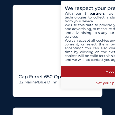
We respect your pr
With our 8
partners
, we 
technologies to collect and/
from your device.
We use this data to provide 
and advertising, to measure t
and advertising, to study ou
services.
You can accept all cookies an
consent, or reject them by
accepting". You can also ch
time by clicking on the "Set
choices will be valid for this 
and we will not contact you a
Accep
Cap Ferret 650 Open
B2 Marine/blue Djinn
Set your p