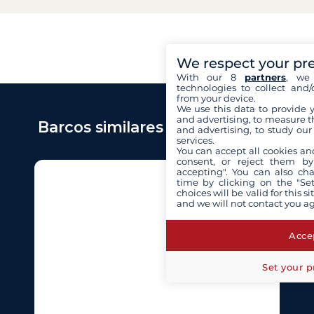
We respect your pr
With our 8
partners
, we 
technologies to collect and/
from your device.
We use this data to provide 
and advertising, to measure t
Barcos similares a Aventura 34
and advertising, to study ou
services.
You can accept all cookies an
consent, or reject them by
accepting". You can also ch
time by clicking on the "Set
choices will be valid for this 
and we will not contact you a
Accep
Set your p