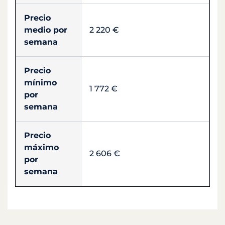
Precio
medio por
2 220 €
semana
Precio
mínimo
1 772 €
por
semana
Precio
máximo
2 606 €
por
semana