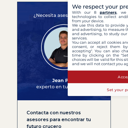
We respect your pr
With our 8
partners
, we 
¿Necesita asesoramiento?
technologies to collect and/
from your device.
We use this data to provide 
and advertising, to measure t
and advertising, to study ou
services.
You can accept all cookies an
consent, or reject them by
accepting". You can also ch
time by clicking on the "Set
choices will be valid for this 
and we will not contact you a
Accep
Jean Paul
experto en tus cruceros
Set your p
Contacta con nuestros
asesores para encontrar tu
futuro crucero