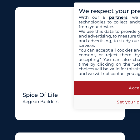
We respect your pr
With our 8
partners
, we 
technologies to collect and/
from your device.
We use this data to provide 
and advertising, to measure t
and advertising, to study ou
services.
You can accept all cookies an
consent, or reject them by
accepting". You can also ch
time by clicking on the "Set
choices will be valid for this 
and we will not contact you a
Accep
Spice Of Life
Aegean Builders
Set your p