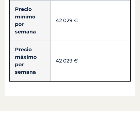
Precio
mínimo
42 029 €
por
semana
Precio
máximo
42 029 €
por
semana