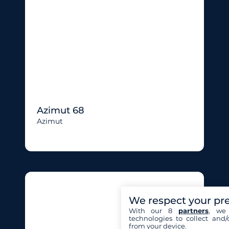
Azimut 68
Azimut
We respect your pr
With our 8
partners
, we 
technologies to collect and/
from your device.