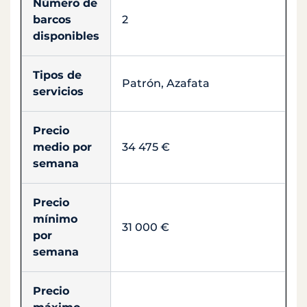
Número de
barcos
2
disponibles
Tipos de
Patrón, Azafata
servicios
Precio
medio por
34 475 €
semana
Precio
mínimo
31 000 €
por
semana
Precio