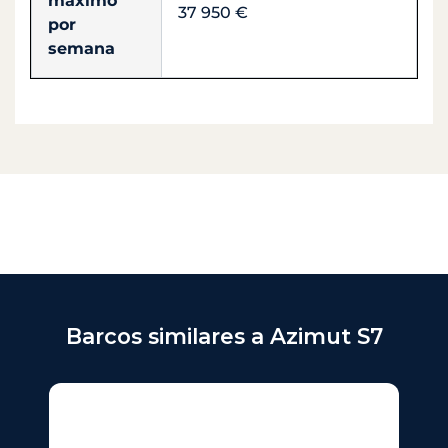
máximo
37 950 €
por
semana
Barcos similares a Azimut S7