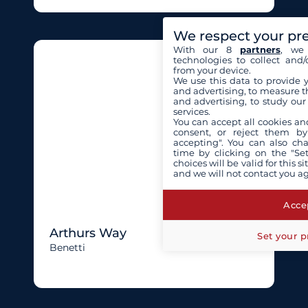
We respect your pr
With our 8
partners
, we 
technologies to collect and/
from your device.
We use this data to provide 
and advertising, to measure t
and advertising, to study ou
services.
You can accept all cookies an
consent, or reject them by
accepting". You can also ch
time by clicking on the "Set
choices will be valid for this 
and we will not contact you a
Accep
Arthurs Way
Set your p
Benetti