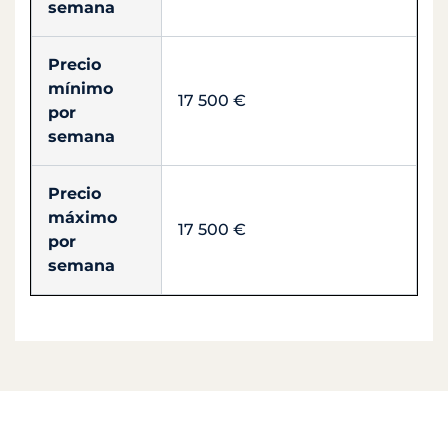
semana
Precio
mínimo
17 500 €
por
semana
Precio
máximo
17 500 €
por
semana