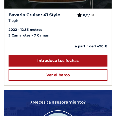
Bavaria Cruiser 41 Style
10
8,2 /
Trogir
2022
12.35 metros
3 Camarotes
7 Camas
a partir de 1 490 €
Introduce tus fechas
Ver el barco
¿Necesita asesoramiento?