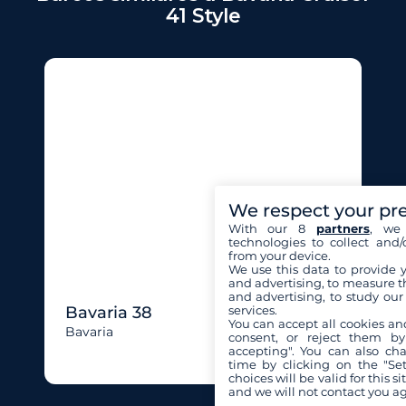
41 Style
We respect your pr
With our 8
partners
, we 
technologies to collect and/
from your device.
We use this data to provide 
and advertising, to measure t
and advertising, to study ou
services.
Bavaria 38
You can accept all cookies an
Bavaria
consent, or reject them by
accepting". You can also ch
time by clicking on the "Set
choices will be valid for this 
and we will not contact you a