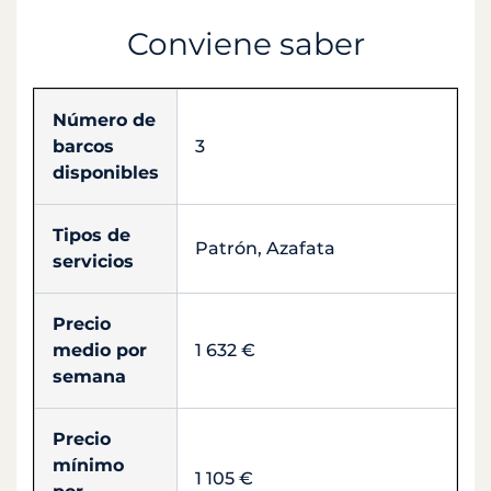
Conviene saber
Número de
barcos
3
disponibles
Tipos de
Patrón, Azafata
servicios
Precio
medio por
1 632 €
semana
Precio
mínimo
1 105 €