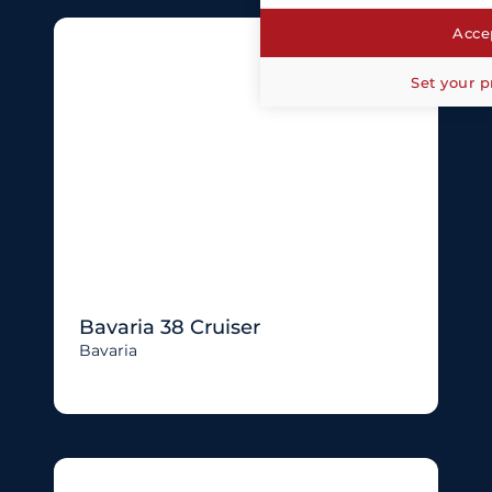
Accep
Set your p
Bavaria 38 Cruiser
Bavaria