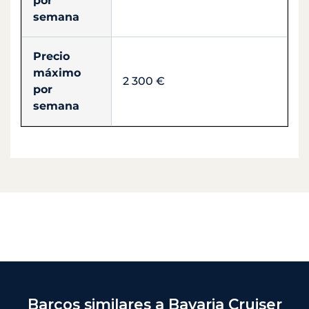
por
semana
Precio
máximo
2 300 €
por
semana
Barcos similares a Bavaria Cruiser