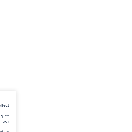
llect
g, to
y our
eject