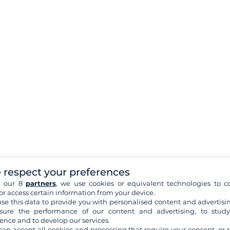
 respect your preferences
h our 8
partners
, we use cookies or equivalent technologies to co
or access certain information from your device.
se this data to provide you with personalised content and advertisin
ure the performance of our content and advertising, to stud
ence and to develop our services.
can accept all cookies and processing that require your consent, or r