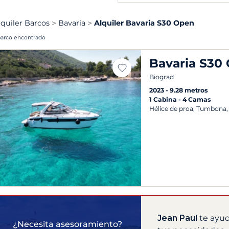
lquiler Barcos
Bavaria
Alquiler Bavaria S30 Open
barco encontrado
Bavaria S30
Biograd
2023
9.28 metros
1 Cabina
4 Camas
Hélice de proa, Tumbona, 
Jean Paul
te ayud
¿Necesita asesoramiento?