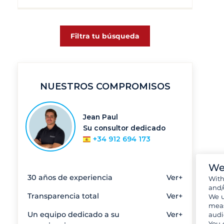
Filtra tu búsqueda
NUESTROS COMPROMISOS
Jean Paul
Su consultor dedicado
+34 912 694 173
We
30 años de experiencia
Ver+
Wit
and/
Transparencia total
Ver+
We u
meas
Un equipo dedicado a su
Ver+
audi
You 