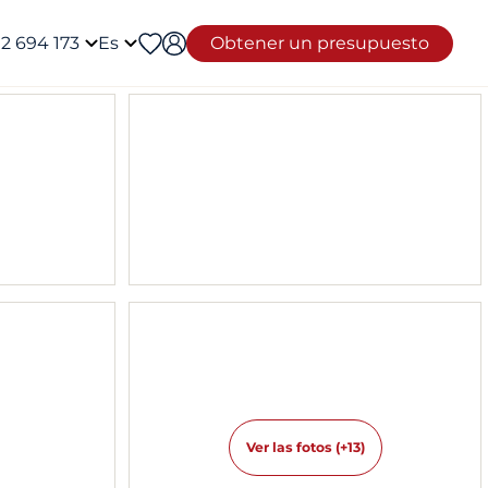
12 694 173
Es
Obtener un presupuesto
Ver las fotos (+13)