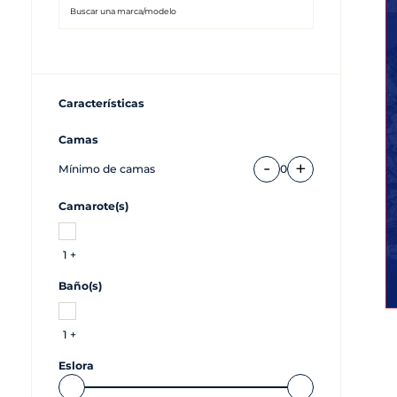
Características
Camas
-
+
Mínimo de camas
0
Camarote(s)
1 +
Baño(s)
1 +
Eslora