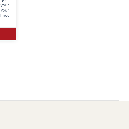
 your
 Your
l not