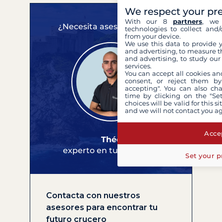
We respect your pr
With our 8
partners
, we 
¿Necesita asesoramiento?
technologies to collect and/
from your device.
We use this data to provide 
and advertising, to measure t
and advertising, to study ou
services.
You can accept all cookies an
consent, or reject them by
accepting". You can also ch
time by clicking on the "Set
choices will be valid for this 
and we will not contact you a
Accep
Théo
experto en tus cruceros
Set your p
Contacta con nuestros
asesores para encontrar tu
futuro crucero