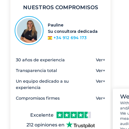
NUESTROS COMPROMISOS
Pauline
Su consultora dedicada
+34 912 694 173
30 años de experiencia
Ver+
Transparencia total
Ver+
Un equipo dedicado a su
Ver+
experiencia
We
Compromisos firmes
Ver+
Wit
and/
We u
Excelente
meas
audi
212 opiniones en
You 