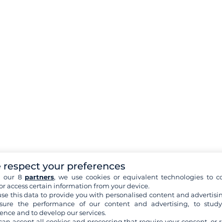
 respect your preferences
h our 8
partners
, we use cookies or equivalent technologies to co
or access certain information from your device.
se this data to provide you with personalised content and advertisin
ure the performance of our content and advertising, to stud
ence and to develop our services.
can accept all cookies and processing that require your consent, or r