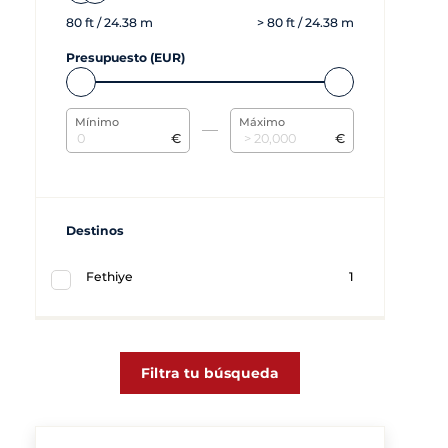
80
ft /
24.38
m
>
80
ft /
24.38
m
Presupuesto (EUR)
Mínimo
Máximo
€
€
Destinos
Fethiye
1
Filtra tu búsqueda