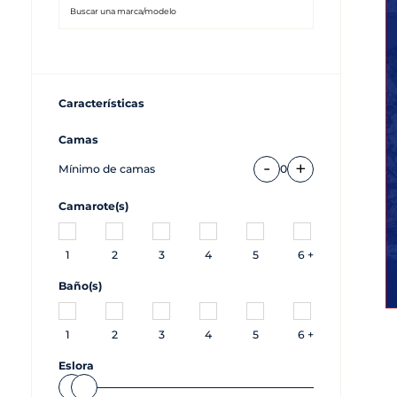
Características
Camas
-
+
Mínimo de camas
0
Camarote(s)
1
2
3
4
5
6 +
Baño(s)
1
2
3
4
5
6 +
Eslora