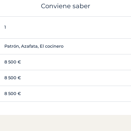
Conviene saber
1
Patrón, Azafata, El cocinero
8 500 €
8 500 €
8 500 €