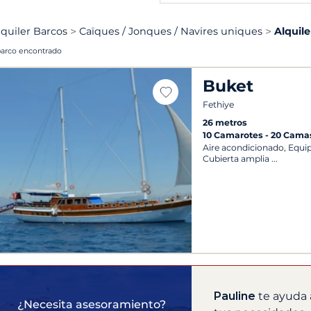
lquiler Barcos
Caïques / Jonques / Navires uniques
Alquil
barco encontrado
Buket
Fethiye
26 metros
10 Camarotes
20 Cama
Aire acondicionado, Equi
Cubierta amplia
Pauline
te ayuda 
¿Necesita asesoramiento?