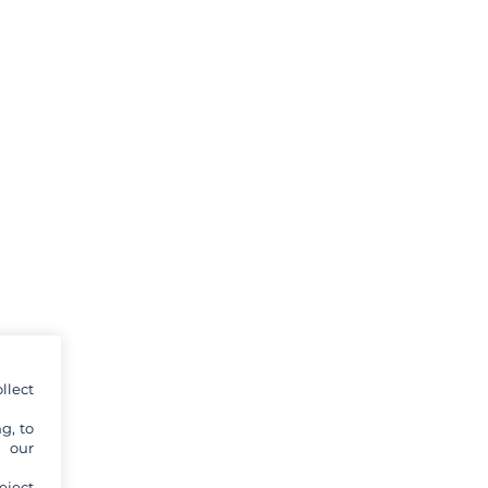
llect
g, to
y our
eject