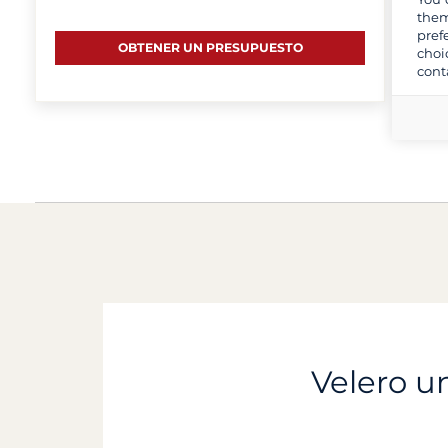
them
pref
OBTENER UN PRESUPUESTO
choi
cont
Velero un