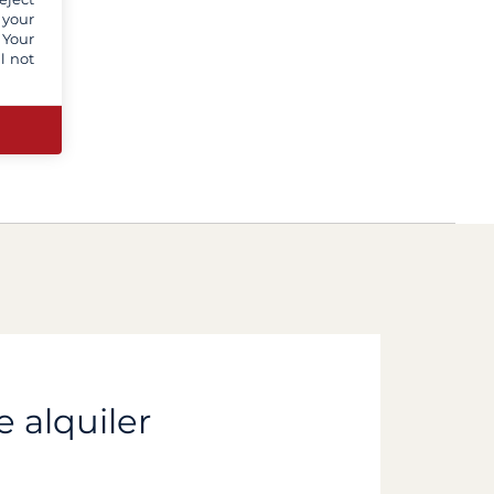
 your
 Your
l not
e alquiler