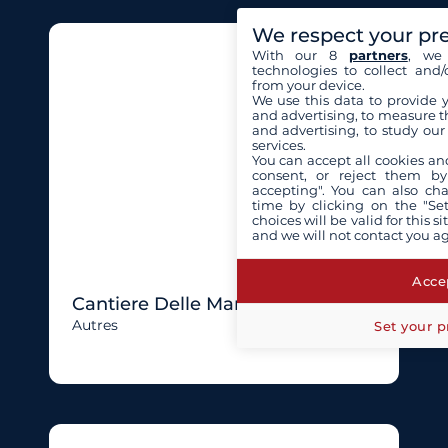
We respect your pr
With our 8
partners
, we 
technologies to collect and/
from your device.
We use this data to provide 
and advertising, to measure t
and advertising, to study ou
services.
You can accept all cookies an
consent, or reject them by
accepting". You can also ch
time by clicking on the "Set
choices will be valid for this 
and we will not contact you a
Accep
Cantiere Delle Marche
Autres
Set your p