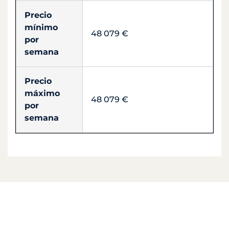
Precio
mínimo
48 079 €
por
semana
Precio
máximo
48 079 €
por
semana