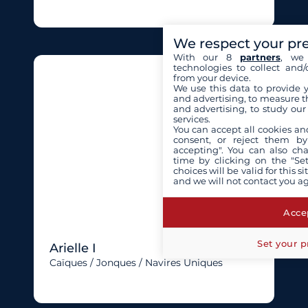
We respect your pr
With our 8
partners
, we 
technologies to collect and/
from your device.
We use this data to provide 
and advertising, to measure t
and advertising, to study ou
services.
You can accept all cookies an
consent, or reject them by
accepting". You can also ch
time by clicking on the "Set
choices will be valid for this 
and we will not contact you a
Accep
Set your p
Arielle I
Caïques / Jonques / Navires Uniques