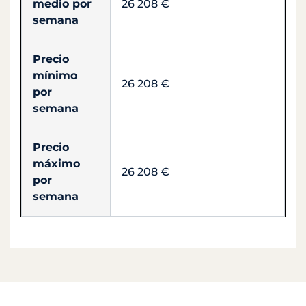
medio por
26 208 €
semana
Precio
mínimo
26 208 €
por
semana
Precio
máximo
26 208 €
por
semana