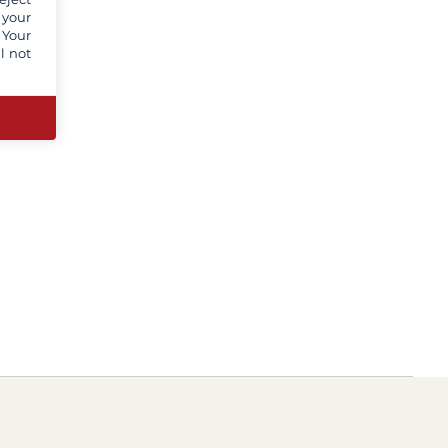
 your
 Your
l not