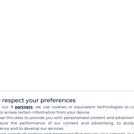
 respect your preferences
h our 8
partners
, we use cookies or equivalent technologies to co
or access certain information from your device.
se this data to provide you with personalised content and advertisin
ure the performance of our content and advertising, to stud
ence and to develop our services.
can accept all cookies and processing that require your consent, or r