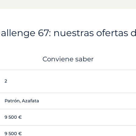
allenge 67: nuestras ofertas d
Conviene saber
2
Patrón, Azafata
9 500 €
9 500 €