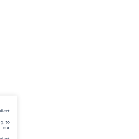
llect
g, to
y our
eject