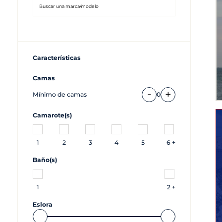
Características
Camas
-
+
Mínimo de camas
0
Camarote(s)
1
2
3
4
5
6 +
Baño(s)
1
2 +
Eslora