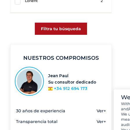
Lorient
2
Filtra tu búsqueda
NUESTROS COMPROMISOS
Jean Paul
Su consultor dedicado
+34 912 694 173
We
Wit
and/
30 años de experiencia
Ver+
We u
meas
Transparencia total
Ver+
audi
You 