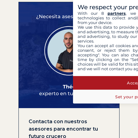
We respect your pr
With our 8
partners
, we 
¿Necesita asesoramiento?
technologies to collect and/
from your device.
We use this data to provide 
and advertising, to measure t
and advertising, to study ou
services.
You can accept all cookies an
consent, or reject them by
accepting". You can also ch
time by clicking on the "Set
choices will be valid for this 
and we will not contact you a
Accep
Théo
experto en tus cruceros
Set your p
Contacta con nuestros
asesores para encontrar tu
futuro crucero