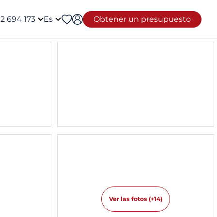
12 694 173
Es
Obtener un presupuesto
Ver las fotos (+14)