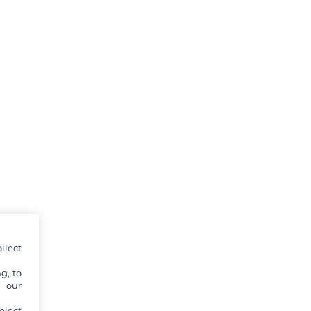
llect
g, to
y our
eject