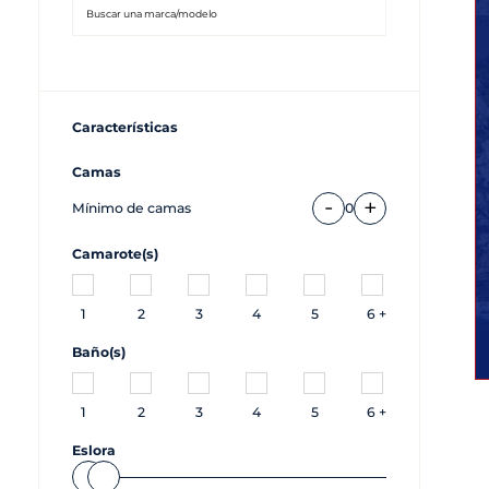
Características
Camas
-
+
Mínimo de camas
0
Camarote(s)
1
2
3
4
5
6 +
Baño(s)
1
2
3
4
5
6 +
Eslora