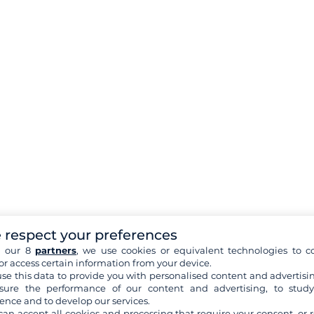
 respect your preferences
h our 8
partners
, we use cookies or equivalent technologies to co
or access certain information from your device.
se this data to provide you with personalised content and advertisin
ure the performance of our content and advertising, to stud
ence and to develop our services.
can accept all cookies and processing that require your consent, or r