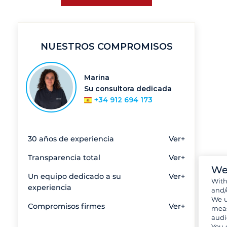
NUESTROS COMPROMISOS
Marina
Su consultora dedicada
+34 912 694 173
30 años de experiencia
Ver+
Transparencia total
Ver+
We
Un equipo dedicado a su
Ver+
Wit
experiencia
and/
We u
Compromisos firmes
Ver+
meas
audi
You 