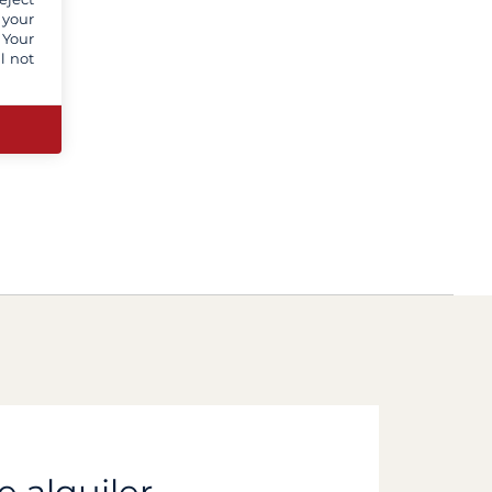
 your
 Your
l not