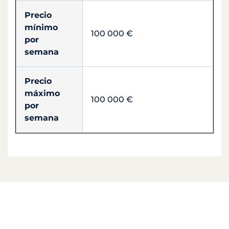
Precio
mínimo
100 000 €
por
semana
Precio
máximo
100 000 €
por
semana