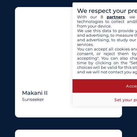
We respect your pr
With our 8
partners
, we 
technologies to collect and/
from your device.
We use this data to provide 
and advertising, to measure t
and advertising, to study ou
services.
You can accept all cookies an
consent, or reject them by
accepting". You can also ch
time by clicking on the "Set
choices will be valid for this 
and we will not contact you a
Accep
Makani II
Sunseeker
Set your p