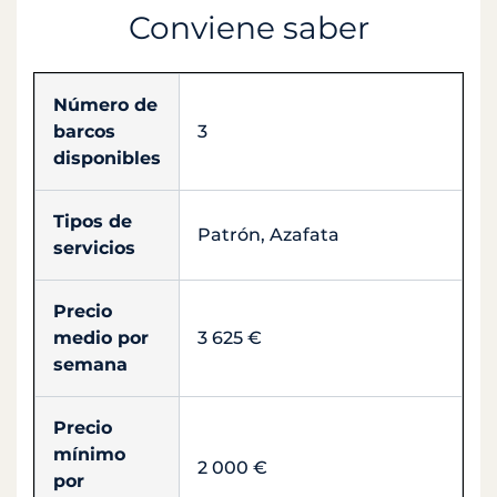
Conviene saber
Número de
barcos
3
disponibles
Tipos de
Patrón, Azafata
servicios
Precio
medio por
3 625 €
semana
Precio
mínimo
2 000 €
por