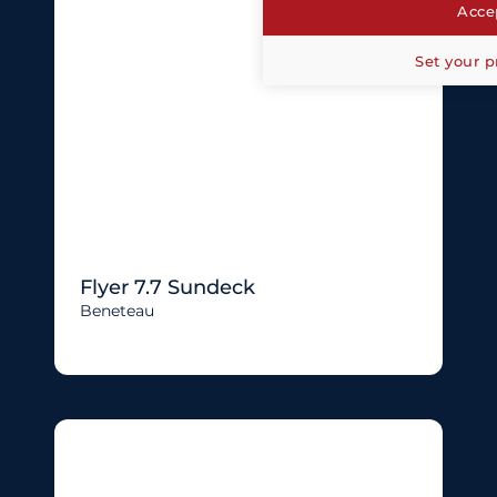
Accep
Set your p
Flyer 7.7 Sundeck
Beneteau