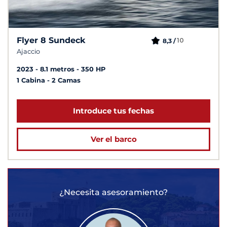
Flyer 8 Sundeck
10
8,3 /
Ajaccio
2023
8.1 metros
350 HP
1 Cabina
2 Camas
Introduce tus fechas
Ver el barco
¿Necesita asesoramiento?