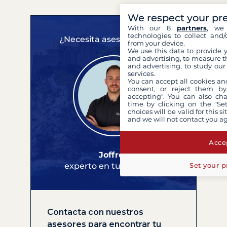
We respect your pr
With our 8
partners
, we 
technologies to collect and/
¿Necesita asesoramiento?
from your device.
We use this data to provide 
and advertising, to measure t
and advertising, to study ou
services.
You can accept all cookies an
consent, or reject them by
accepting". You can also ch
time by clicking on the "Set
choices will be valid for this 
and we will not contact you a
Accep
Joffrey
experto en tus cruceros
Set your p
Contacta con nuestros
asesores para encontrar tu