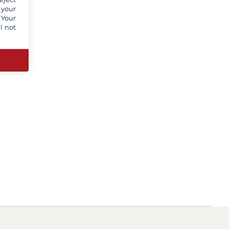
 your
 Your
l not