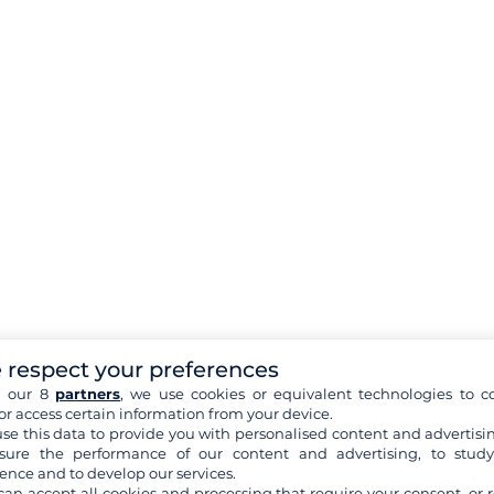
 respect your preferences
h our 8
partners
, we use cookies or equivalent technologies to co
or access certain information from your device.
se this data to provide you with personalised content and advertisin
ure the performance of our content and advertising, to stud
ence and to develop our services.
can accept all cookies and processing that require your consent, or r