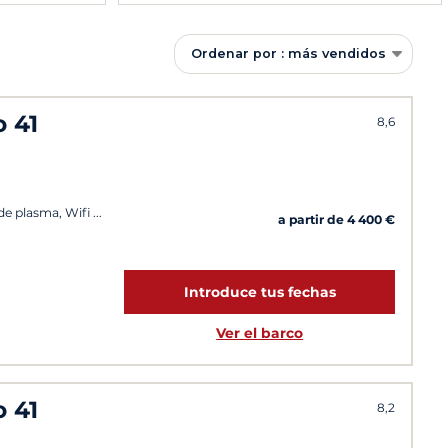
Ordenar por : más vendidos
 41
8,6
 de plasma, Wifi
a partir de 4 400 €
Introduce tus fechas
Ver el barco
 41
8,2