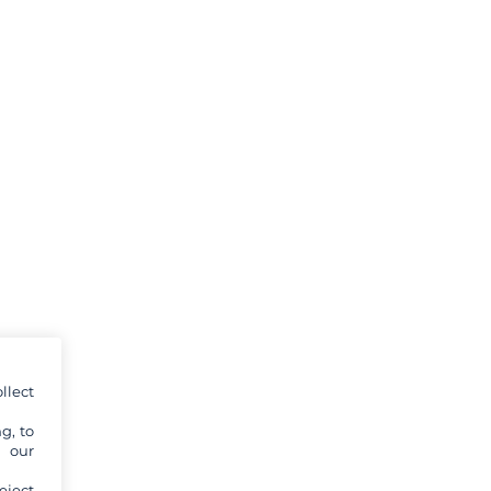
llect
g, to
y our
eject