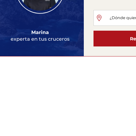
Marina
Re
experta en tus cruceros