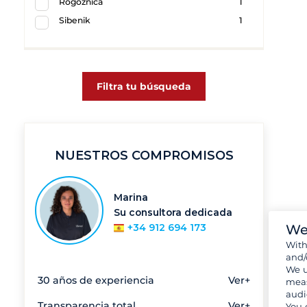
Rogoznica
1
Sibenik
1
Filtra tu búsqueda
NUESTROS COMPROMISOS
Marina
Su consultora dedicada
We
+34 912 694 173
Wit
and/
We u
30 años de experiencia
Ver+
meas
audi
Transparencia total
Ver+
You 