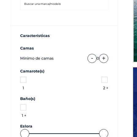
Características
Camas
-
+
Mínimo de camas
0
Camarote(s)
1
2 +
Baño(s)
1 +
Eslora