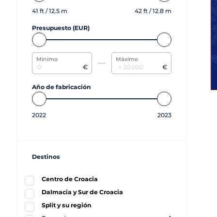
41
ft /
12.5
m
42
ft /
12.8
m
Presupuesto (EUR)
Mínimo
Máximo
€
€
Año de fabricación
2022
2023
Destinos
Centro de Croacia
Dalmacia y Sur de Croacia
Split y su región