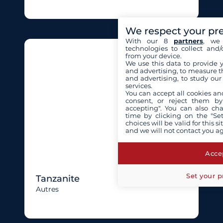
We respect your pr
With our 8
partners
, we 
technologies to collect and/
from your device.
We use this data to provide 
and advertising, to measure t
and advertising, to study ou
services.
You can accept all cookies an
consent, or reject them by
accepting". You can also ch
time by clicking on the "Set
choices will be valid for this 
and we will not contact you a
Accep
Set your p
Tanzanite
Autres