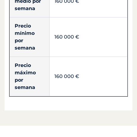
medio por
160 000 €
semana
Precio
mínimo
160 000 €
por
semana
Precio
máximo
160 000 €
por
semana