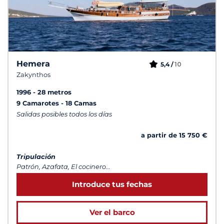
Hemera
10
5,4 /
Zakynthos
1996
28 metros
9 Camarotes
18 Camas
Salidas posibles todos los días
a partir de 15 750 €
Tripulación
Patrón, Azafata, El cocinero...
Introduce tus fechas
Ver el barco