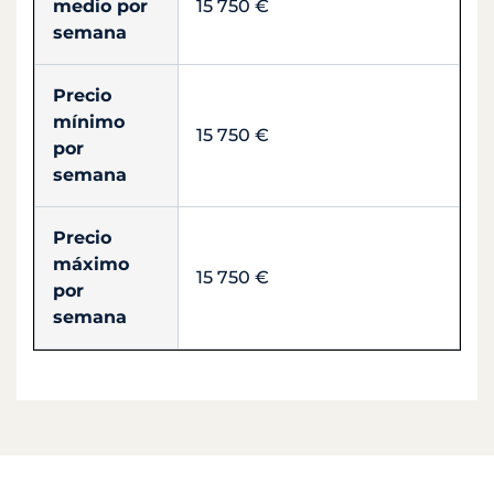
medio por
15 750 €
semana
Precio
mínimo
15 750 €
por
semana
Precio
máximo
15 750 €
por
semana