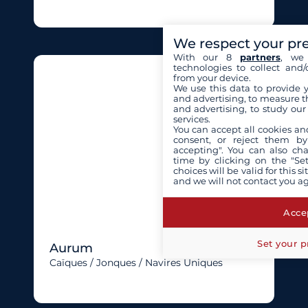
We respect your pr
With our 8
partners
, we 
technologies to collect and/
from your device.
We use this data to provide 
and advertising, to measure t
and advertising, to study ou
services.
You can accept all cookies an
consent, or reject them by
accepting". You can also ch
time by clicking on the "Set
choices will be valid for this 
and we will not contact you a
Accep
Set your p
Aurum
Caïques / Jonques / Navires Uniques