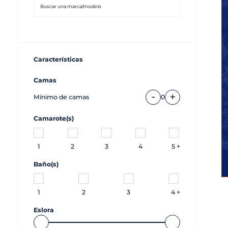
Características
Camas
-
+
Mínimo de camas
0
Camarote(s)
1
2
3
4
5 +
Baño(s)
1
2
3
4 +
Eslora