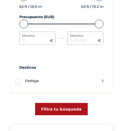
62
ft /
18.9
m
63
ft /
19.2
m
Presupuesto (EUR)
Mínimo
Máximo
€
€
Destinos
Fethiye
1
Filtra tu búsqueda