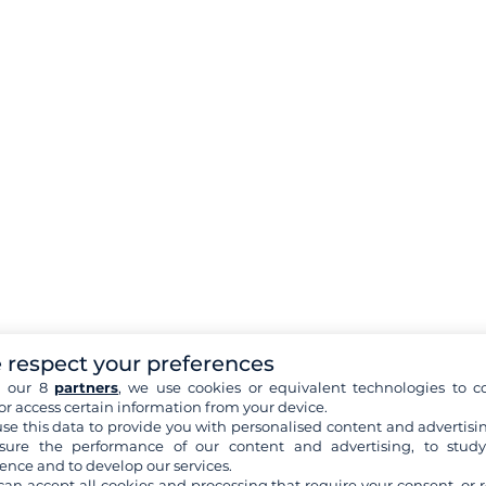
 respect your preferences
h our 8
partners
, we use cookies or equivalent technologies to co
or access certain information from your device.
se this data to provide you with personalised content and advertisin
ure the performance of our content and advertising, to stud
ence and to develop our services.
can accept all cookies and processing that require your consent, or r