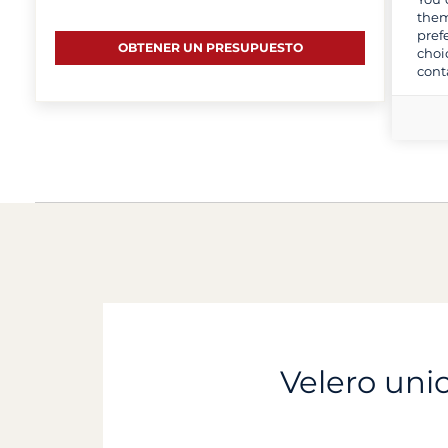
them
pref
OBTENER UN PRESUPUESTO
choi
cont
Velero unic