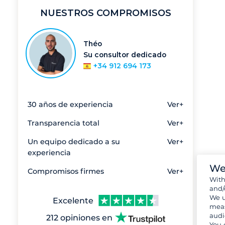
NUESTROS COMPROMISOS
Théo
Su consultor dedicado
+34 912 694 173
30 años de experiencia
Ver+
Transparencia total
Ver+
Un equipo dedicado a su
Ver+
experiencia
We
Compromisos firmes
Ver+
Wit
and/
We u
Excelente
meas
audi
212 opiniones en
You 