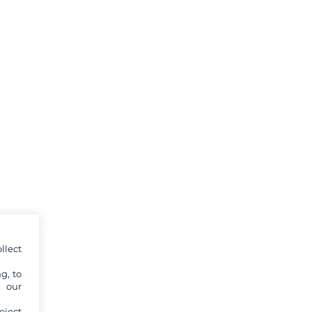
llect
g, to
y our
eject