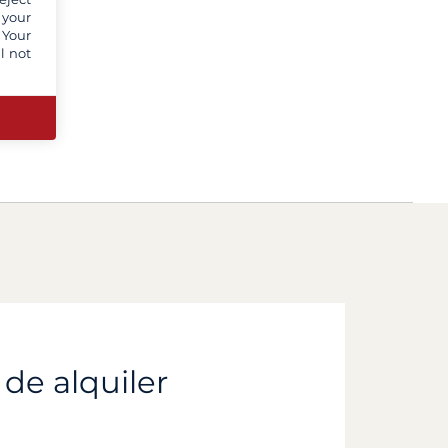
 your
 Your
l not
 de alquiler