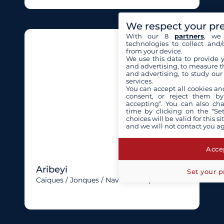
We respect your pr
With our 8
partners
, we 
technologies to collect and/
from your device.
We use this data to provide 
and advertising, to measure t
and advertising, to study ou
services.
You can accept all cookies an
consent, or reject them by
accepting". You can also ch
time by clicking on the "Set
choices will be valid for this 
and we will not contact you a
Accep
Aribeyi
Set your p
Caïques / Jonques / Navires Uniques