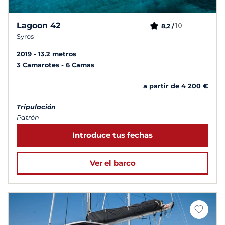
Lagoon 42
10
8,2 /
Syros
2019
13.2 metros
3 Camarotes
6 Camas
a partir de 4 200 €
Tripulación
Patrón
Introduce tus fechas
Ver el barco