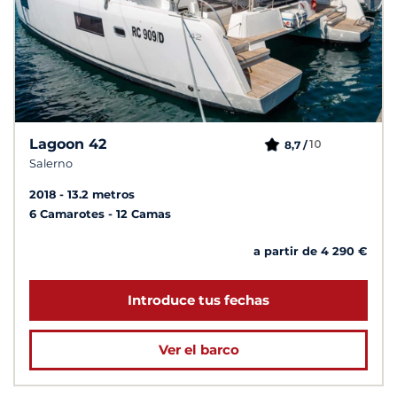
Lagoon 42
10
8,7 /
Salerno
2018
13.2 metros
6 Camarotes
12 Camas
a partir de 4 290 €
Introduce tus fechas
Ver el barco