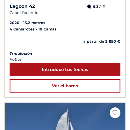
Lagoon 42
10
9,3 /
Capo d'orlando
2020
13.2 metros
4 Camarotes
10 Camas
a partir de 2 850 €
Tripulación
Patrón
Introduce tus fechas
Ver el barco