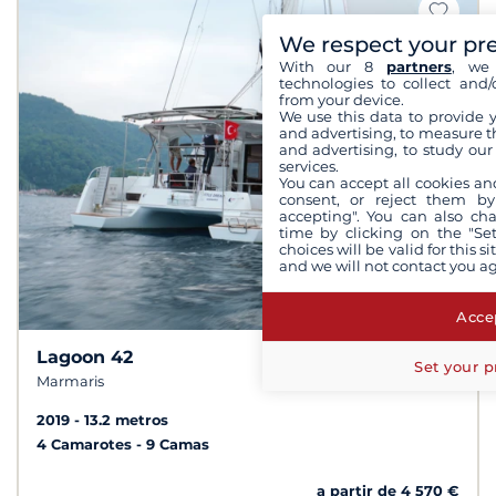
We respect your pr
With our 8
partners
, we 
technologies to collect and/
from your device.
We use this data to provide 
and advertising, to measure t
and advertising, to study ou
services.
You can accept all cookies an
consent, or reject them by
accepting". You can also ch
time by clicking on the "Set
choices will be valid for this 
and we will not contact you a
Accep
Lagoon 42
10
9,3 /
Set your p
Marmaris
2019
13.2 metros
4 Camarotes
9 Camas
a partir de 4 570 €