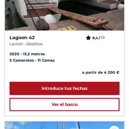
Lagoon 42
10
8,4 /
Lavrion - Skiathos
2020
13.2 metros
5 Camarotes
11 Camas
a partir de 4 200 €
Introduce tus fechas
Ver el barco