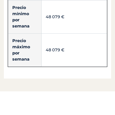
Precio
mínimo
48 079 €
por
semana
Precio
máximo
48 079 €
por
semana