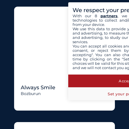
We respect your pr
With our 8
partners
, we 
technologies to collect and/
from your device.
We use this data to provide 
and advertising, to measure t
and advertising, to study ou
services.
You can accept all cookies an
consent, or reject them by
accepting". You can also ch
time by clicking on the "Set
choices will be valid for this 
and we will not contact you a
Accep
Always Smile
Bozburun
Set your p