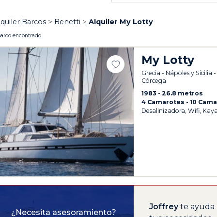
lquiler Barcos
Benetti
Alquiler My Lotty
barco encontrado
My Lotty
Grecia - Nápoles y Sicilia 
Córcega
1983
26.8 metros
4 Camarotes
10 Cam
Desalinizadora, Wifi, Kay
Joffrey
te ayuda 
¿Necesita asesoramiento?