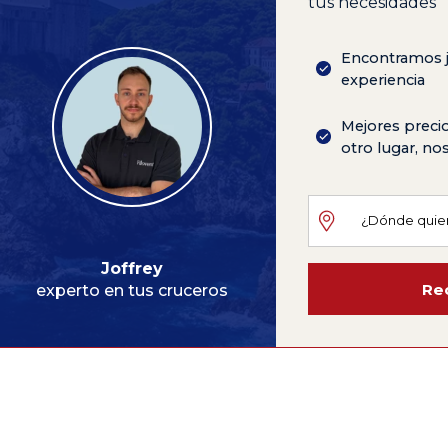
tus necesidades
Encontramos j
experiencia
Mejores precio
otro lugar, n
Joffrey
Rec
experto en tus cruceros