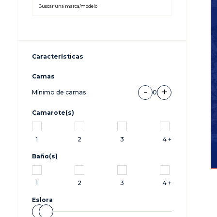
Características
Camas
-
+
Mínimo de camas
0
Camarote(s)
1
2
3
4 +
Baño(s)
1
2
3
4 +
Eslora