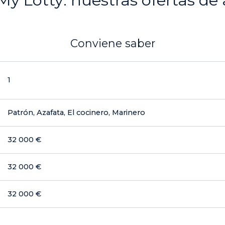
My Lotty: nuestras ofertas de 
Conviene saber
1
Patrón, Azafata, El cocinero, Marinero
32 000 €
32 000 €
32 000 €