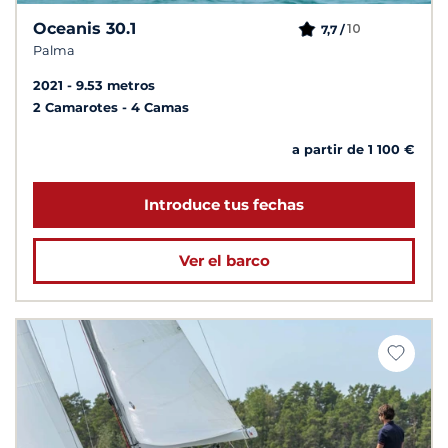
Oceanis 30.1
10
7,7 /
Palma
2021
9.53 metros
2 Camarotes
4 Camas
a partir de 1 100 €
Introduce tus fechas
Ver el barco