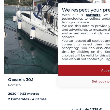
We respect your pr
With our 8
partners
, we 
technologies to collect and/
from your device.
We use this data to provide 
and advertising, to measure t
and advertising, to study ou
services.
You can accept all cookies an
consent, or reject them by
accepting". You can also ch
time by clicking on the "Set
choices will be valid for this 
and we will not contact you a
Accep
Oceanis 30.1
10
8,6 /
Set your p
Portisco
2020
9.53 metros
2 Camarotes
4 Camas
a partir de 1 338 €