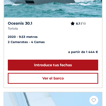
Oceanis 30.1
10
8,7 /
Tortola
2020
9.53 metros
2 Camarotes
4 Camas
a partir de 1 444 €
Introduce tus fechas
Ver el barco