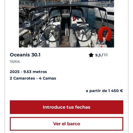
Oceanis 30.1
10
9,3 /
Volos
2025
9.53 metros
2 Camarotes
4 Camas
a partir de 1 450 €
Introduce tus fechas
Ver el barco