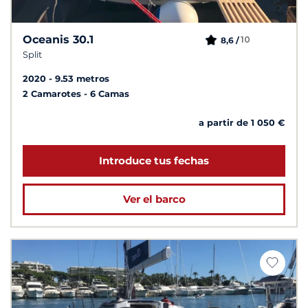
Oceanis 30.1
10
8,6 /
Split
2020
9.53 metros
2 Camarotes
6 Camas
a partir de 1 050 €
Introduce tus fechas
Ver el barco