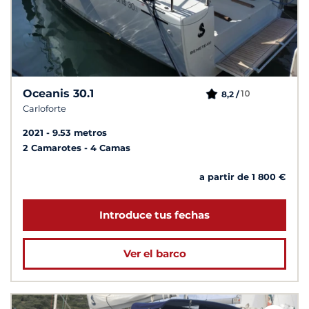
Oceanis 30.1
10
8,2 /
Carloforte
2021
9.53 metros
2 Camarotes
4 Camas
a partir de 1 800 €
Introduce tus fechas
Ver el barco