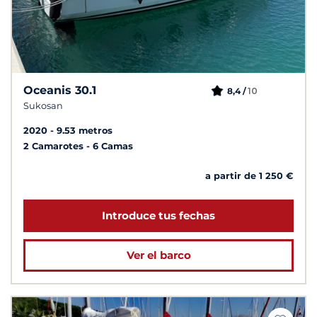
Oceanis 30.1
10
8,4 /
Sukosan
2020
9.53 metros
2 Camarotes
6 Camas
a partir de 1 250 €
Introduce tus fechas
Ver el barco