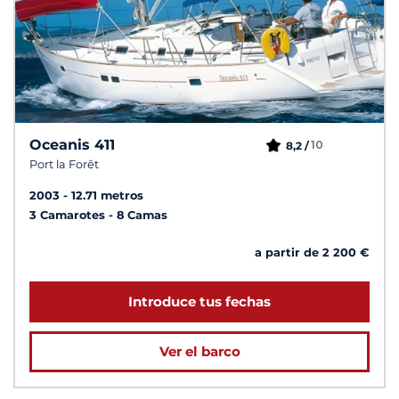
Oceanis 411
10
8,2 /
Port la Forêt
2003
12.71 metros
3 Camarotes
8 Camas
a partir de 2 200 €
Introduce tus fechas
Ver el barco