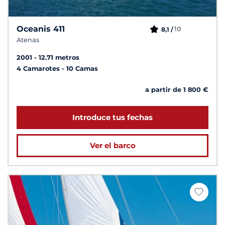
Oceanis 411
10
8,1 /
Atenas
2001
12.71 metros
4 Camarotes
10 Camas
a partir de 1 800 €
Introduce tus fechas
Ver el barco