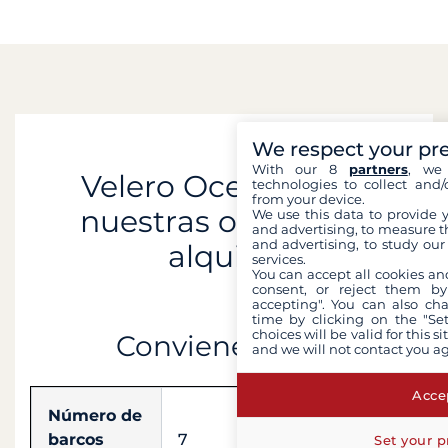
We respect your pr
With our 8
partners
, we 
Velero Oceanis 411 :
technologies to collect and/
from your device.
nuestras ofertas de
We use this data to provide 
and advertising, to measure t
and advertising, to study ou
alquiler
services.
You can accept all cookies an
consent, or reject them by
accepting". You can also ch
time by clicking on the "Set
choices will be valid for this 
Conviene saber
and we will not contact you a
Accep
Número de
barcos
7
Set your p