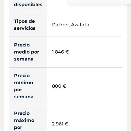
disponibles
Tipos de
Patrón, Azafata
servicios
Precio
medio por
1 846 €
semana
Precio
mínimo
800 €
por
semana
Precio
máximo
2 961 €
por