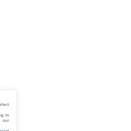
llect
g, to
y our
eject