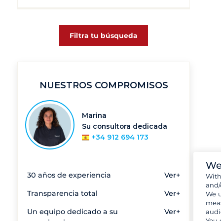
Filtra tu búsqueda
NUESTROS COMPROMISOS
Marina
Su consultora dedicada
+34 912 694 173
We
30 años de experiencia
Ver+
Wit
and/
Transparencia total
Ver+
We u
meas
Un equipo dedicado a su
Ver+
audi
You 