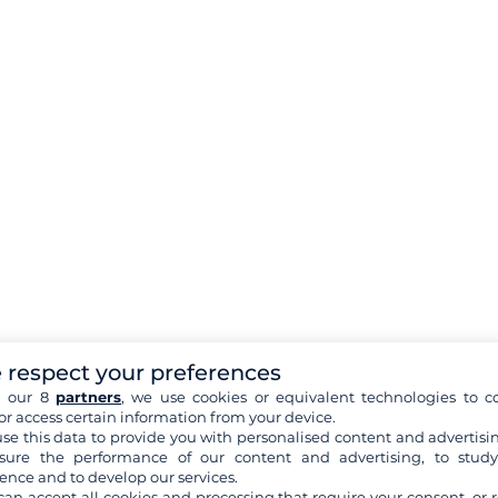
 respect your preferences
h our 8
partners
, we use cookies or equivalent technologies to co
or access certain information from your device.
se this data to provide you with personalised content and advertisin
ure the performance of our content and advertising, to stud
ence and to develop our services.
can accept all cookies and processing that require your consent, or r