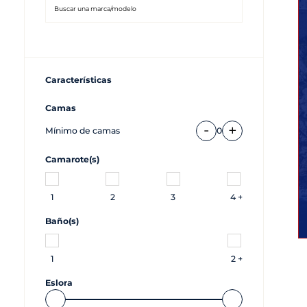
Características
Camas
-
+
Mínimo de camas
0
Camarote(s)
1
2
3
4 +
Baño(s)
1
2 +
Eslora