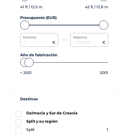
41
ft /
12.5
m
42
ft /
12.8
m
Presupuesto (EUR)
Mínimo
Máximo
€
€
Año de fabricación
<
2001
2001
Destinos
Dalmacia y Sur de Croacia
Split y su región
Split
1