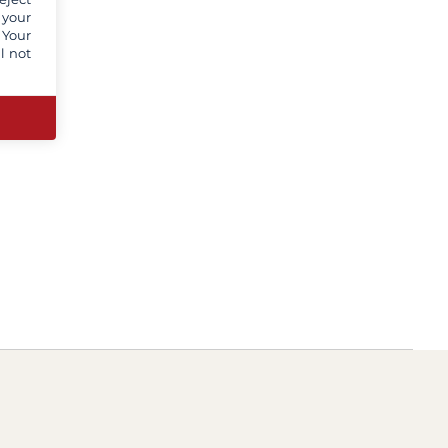
 your
 Your
l not