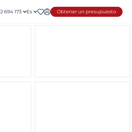
12 694 173
Es
Obtener un presupuesto