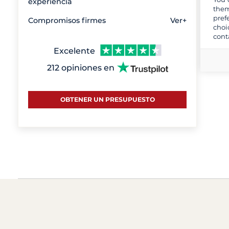
experiencia
them
pref
Compromisos firmes
Ver+
choi
cont
Excelente
212 opiniones en
OBTENER UN PRESUPUESTO