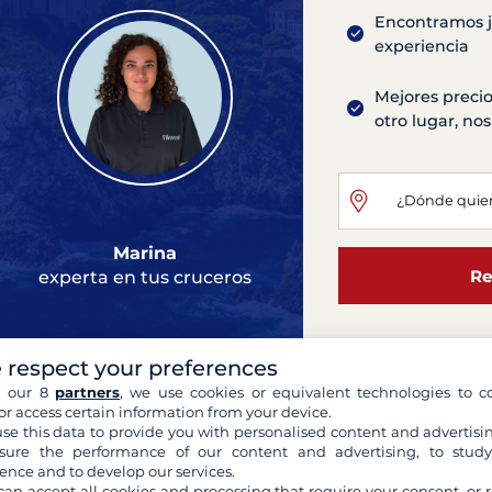
Encontramos ju
experiencia
Mejores precio
otro lugar, n
Marina
Re
experta en tus cruceros
 respect your preferences
h our 8
partners
, we use cookies or equivalent technologies to co
or access certain information from your device.
se this data to provide you with personalised content and advertisin
ure the performance of our content and advertising, to stud
ence and to develop our services.
can accept all cookies and processing that require your consent, or r