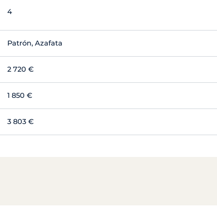
4
Patrón, Azafata
2 720 €
1 850 €
3 803 €