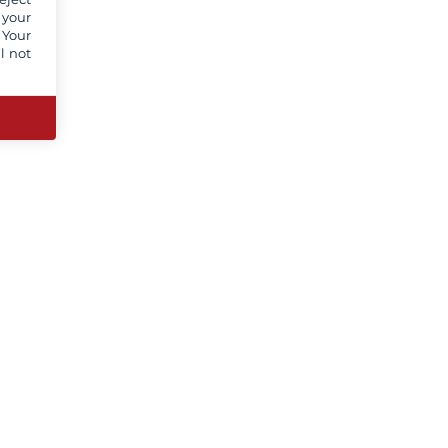
 your
 Your
l not