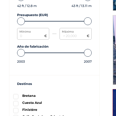
42
ft /
12.8
m
43
ft /
13.11
m
Presupuesto (EUR)
Mínimo
Máximo
€
€
Año de fabricación
2003
2007
Destinos
Bretana
Cuesta Azul
Finistère