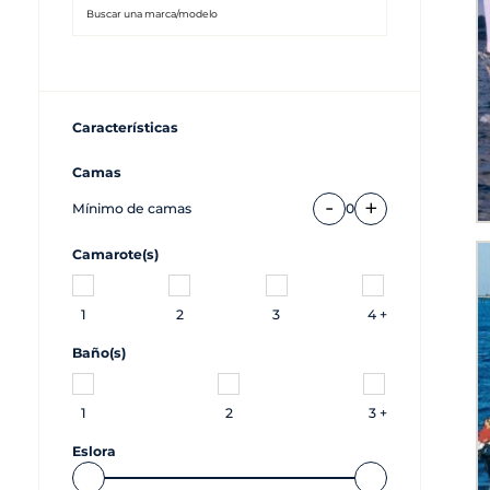
Características
Camas
-
+
Mínimo de camas
0
Camarote(s)
1
2
3
4 +
Baño(s)
1
2
3 +
Eslora