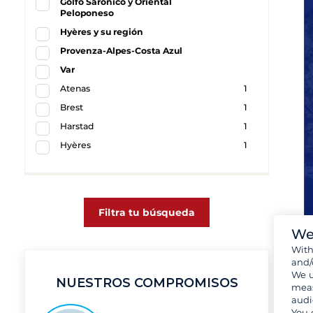
Golfo Sarónico y Oriental
Peloponeso
Hyères y su región
Provenza-Alpes-Costa Azul
Var
Atenas
1
Brest
1
Harstad
1
Hyères
1
Filtra tu búsqueda
We
Wit
and/
We u
NUESTROS COMPROMISOS
meas
audi
You 