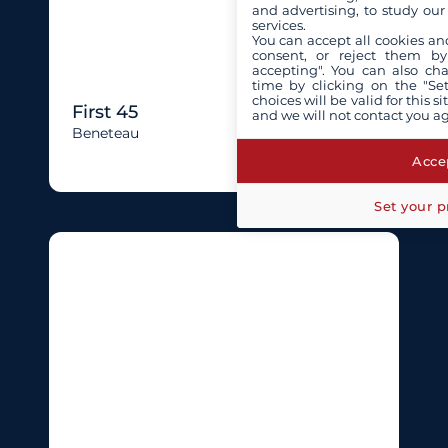
and advertising, to study ou
services.
You can accept all cookies an
consent, or reject them by
accepting". You can also ch
time by clicking on the "Set
choices will be valid for this 
First 45
and we will not contact you a
Beneteau
Accep
Set your p