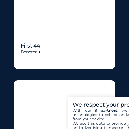
First 44
Beneteau
We respect your pr
With our 8
partners
, we 
technologies to collect and/
from your device.
We use this data to provide 
and advertising, to measure t