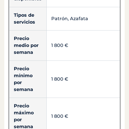
Tipos de
Patrón, Azafata
servicios
Precio
medio por
1 800 €
semana
Precio
mínimo
1 800 €
por
semana
Precio
máximo
1 800 €
por
semana