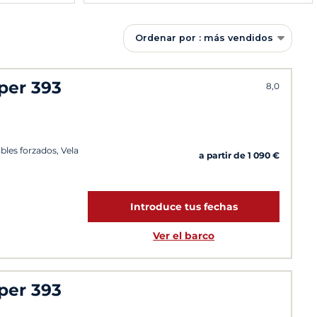
Ordenar por : más vendidos
per 393
8,0
ables forzados, Vela
a partir de 1 090 €
Introduce tus fechas
Ver el barco
per 393