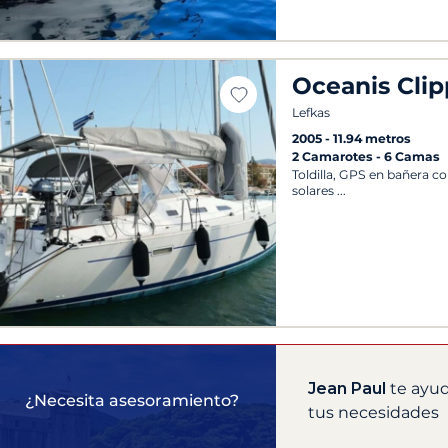
Oceanis Clip
Lefkas
2005
11.94 metros
2 Camarotes
6 Camas
Toldilla, GPS en bañera co
solares
Jean Paul
te ayud
¿Necesita asesoramiento?
tus necesidades