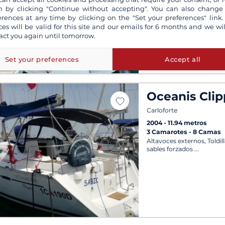
Salidas posibles todos los
 by clicking "Continue without accepting". You can also change
erences at any time by clicking on the "Set your preferences" link.
ces will be valid for this site and our emails for 6 months and we wil
act you again until tomorrow.
Set your preferences
Accept all
Oceanis Clip
Carloforte
2004
11.94 metros
3 Camarotes
8 Camas
Altavoces externos, Toldil
sables forzados