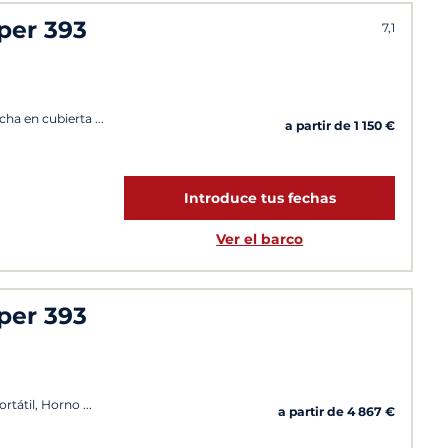
per 393
7,1
ucha en cubierta
a partir de 1 150 €
Introduce tus fechas
Ver el barco
per 393
ortátil, Horno
a partir de 4 867 €