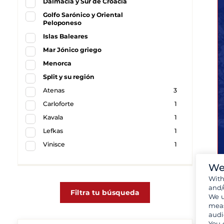
Dalmacia y Sur de Croacia
Golfo Sarónico y Oriental
Peloponeso
Islas Baleares
Mar Jónico griego
Menorca
Split y su región
Atenas
3
Carloforte
1
Kavala
1
Lefkas
1
Vinisce
1
We
Wit
and/
Filtra tu búsqueda
We u
meas
audi
You 