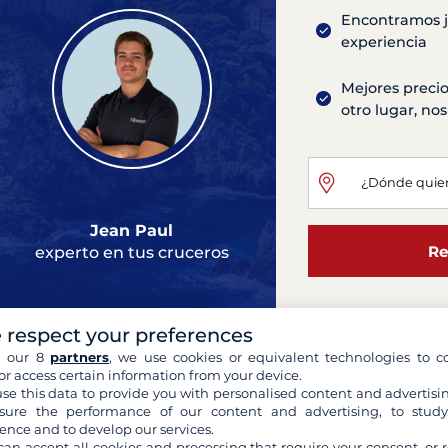
Encontramos ju
experiencia
Mejores precio
otro lugar, n
Jean Paul
Re
experto en tus cruceros
 respect your preferences
Oceanis Clip
h our 8
partners
, we use cookies or equivalent technologies to co
or access certain information from your device.
Atenas
se this data to provide you with personalised content and advertisin
2002
11.94 metros
ure the performance of our content and advertising, to stud
3 Camarotes
6 Camas
ence and to develop our services.
Altavoces externos, Toldill
can accept all cookies and processing that require your consent, or r