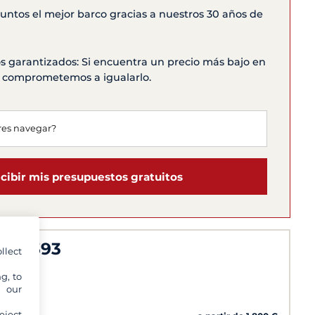
ntos el mejor barco gracias a nuestros 30 años de
s garantizados: Si encuentra un precio más bajo en
os comprometemos a igualarlo.
cibir mis presupuestos gratuitos
per 393
llect
g, to
y our
a, Wifi
eject