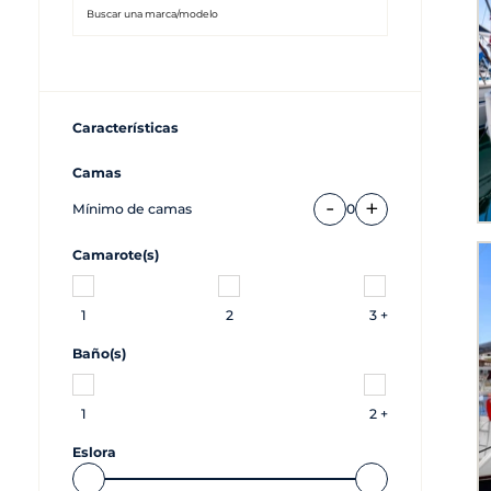
Características
Camas
-
+
Mínimo de camas
0
Camarote(s)
1
2
3 +
Baño(s)
1
2 +
Eslora