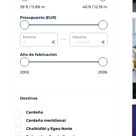
39
ft /
11.89
m
40
ft /
12.19
m
Presupuesto (EUR)
Mínimo
Máximo
€
€
Año de fabricación
2002
2006
Destinos
Cerdeña
Cerdeña meridional
Chalkidiki y Egeo Norte