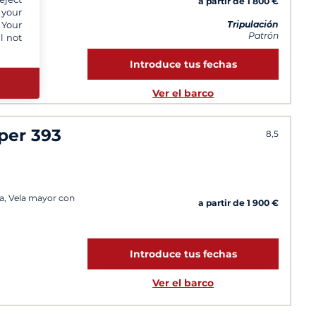
a partir de 1 800 €
 días
 your
Tripulación
 Your
Patrón
l not
Introduce tus fechas
Ver el barco
per 393
8,5
la, Vela mayor con
a partir de 1 900 €
Introduce tus fechas
Ver el barco