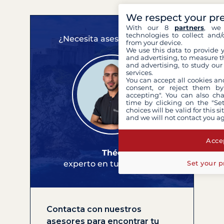
We respect your pr
With our 8
partners
, we 
technologies to collect and/
¿Necesita asesoramiento?
from your device.
We use this data to provide 
and advertising, to measure t
and advertising, to study ou
services.
You can accept all cookies an
consent, or reject them by
accepting". You can also ch
time by clicking on the "Set
choices will be valid for this 
and we will not contact you a
Accep
Théo
experto en tus cruceros
Set your p
Contacta con nuestros
asesores para encontrar tu