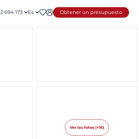
12 694 173
Es
Obtener un presupuesto
Ver las fotos (+16)