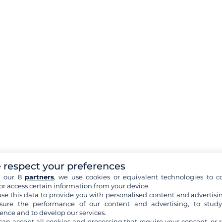
 respect your preferences
h our 8
partners
, we use cookies or equivalent technologies to co
or access certain information from your device.
se this data to provide you with personalised content and advertisin
ure the performance of our content and advertising, to stud
ence and to develop our services.
can accept all cookies and processing that require your consent, or r