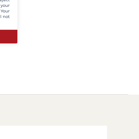
 your
 Your
l not