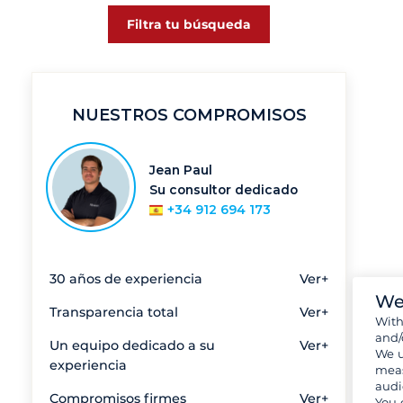
Filtra tu búsqueda
NUESTROS COMPROMISOS
Jean Paul
Su consultor dedicado
+34 912 694 173
30 años de experiencia
Ver+
We
Transparencia total
Ver+
Wit
and/
Un equipo dedicado a su
Ver+
We u
experiencia
meas
audi
Compromisos firmes
Ver+
You 