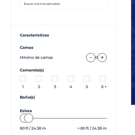
Características
Camas
-
+
Mínimo de camas
0
Camarote(s)
1
2
3
4
5
6 +
Baño(s)
Eslora
80
ft /
24.38
m
>
80
ft /
24.38
m