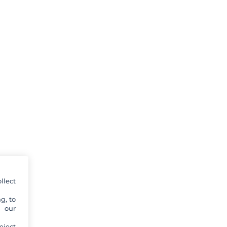
llect
g, to
y our
eject