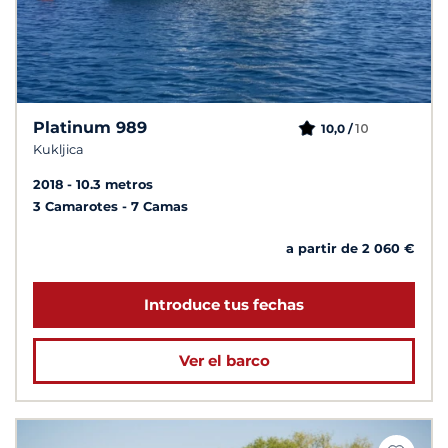
Platinum 989
10
10,0 /
Kukljica
2018
10.3 metros
3 Camarotes
7 Camas
a partir de 2 060 €
Introduce tus fechas
Ver el barco