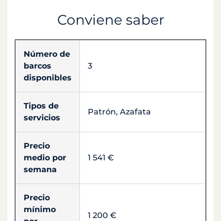
Conviene saber
Número de
barcos
3
disponibles
Tipos de
Patrón, Azafata
servicios
Precio
medio por
1 541 €
semana
Precio
mínimo
1 200 €