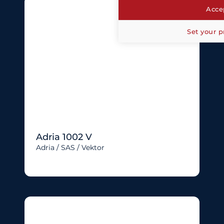
Accep
Set your p
Adria 1002 V
Adria / SAS / Vektor