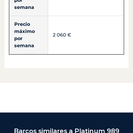
por
semana
Precio
máximo
2 060 €
por
semana
Barcos similares a Platinum 989