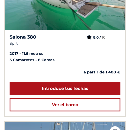
Salona 380
10
8,0 /
Split
2017
11.6 metros
3 Camarotes
8 Camas
a partir de 1 400 €
Introduce tus fechas
Ver el barco