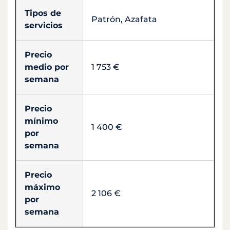
Tipos de
Patrón, Azafata
servicios
Precio
medio por
1 753 €
semana
Precio
mínimo
1 400 €
por
semana
Precio
máximo
2 106 €
por
semana