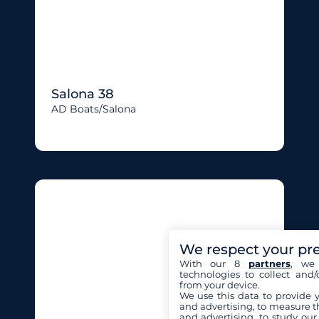
Salona 38
AD Boats/salona
We respect your pr
With our 8
partners
, we 
technologies to collect and/
from your device.
We use this data to provide 
and advertising, to measure t
and advertising, to study ou