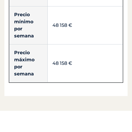
Precio
mínimo
48 158 €
por
semana
Precio
máximo
48 158 €
por
semana