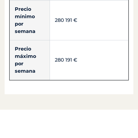
Precio
mínimo
280 191 €
por
semana
Precio
máximo
280 191 €
por
semana