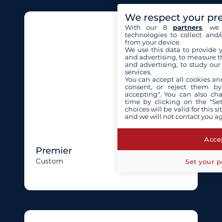
We respect your pr
With our 8
partners
, we 
technologies to collect and/
from your device.
We use this data to provide 
and advertising, to measure t
and advertising, to study ou
services.
You can accept all cookies an
consent, or reject them by
accepting". You can also ch
time by clicking on the "Set
choices will be valid for this 
and we will not contact you a
Accep
Premier
Custom
Set your p