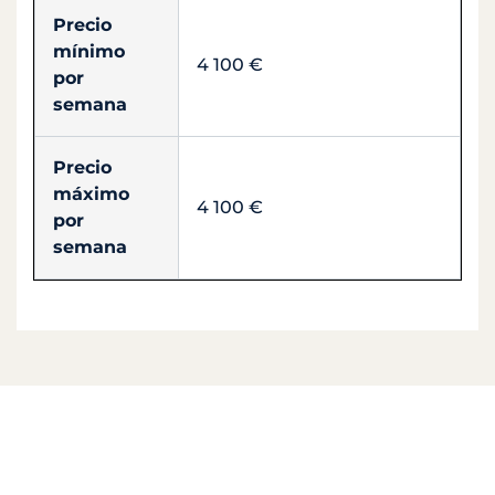
Precio
mínimo
4 100 €
por
semana
Precio
máximo
4 100 €
por
semana