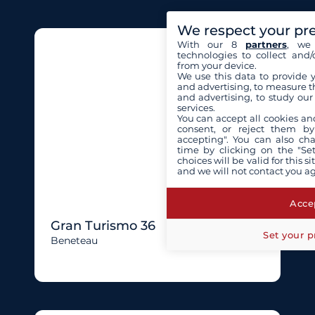
We respect your pr
With our 8
partners
, we 
technologies to collect and/
from your device.
We use this data to provide 
and advertising, to measure t
and advertising, to study ou
services.
You can accept all cookies an
consent, or reject them by
accepting". You can also ch
time by clicking on the "Set
choices will be valid for this 
and we will not contact you a
Accep
Gran Turismo 36
Set your p
Beneteau